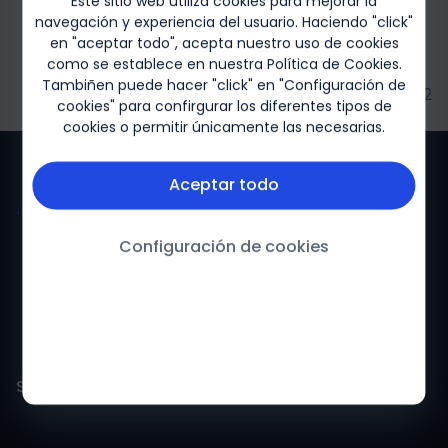
Este sitio web utiliza cookies para mejorar la
navegación y experiencia del usuario. Haciendo "click"
en "aceptar todo", acepta nuestro uso de cookies
como se establece en nuestra
Política de Cookies
.
Tambiñen puede hacer "click" en "Configuración de
Biogen-166659 Mayo 2022
cookies" para confirgurar los diferentes tipos de
cookies o permitir únicamente las necesarias.
Aceptar todo
Configuración de cookies
Acerca de Biogen
Síganos
Política de privacidad
Términos y condiciones
Farmacovigilancia
Linkedin