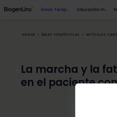
Áreas Terapéuticas
Educación médica
N
HOGAR
ÁREAS TERAPÉUTICAS
ARTÍCULOS CIEN
La marcha y la fa
en el paciente co