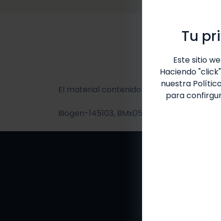
Tu pr
Este sitio w
Haciendo "click
nuestra
Polític
El material contenido es sólo para uso de 
para confirgur
Biogen-145103, BMx05.02.