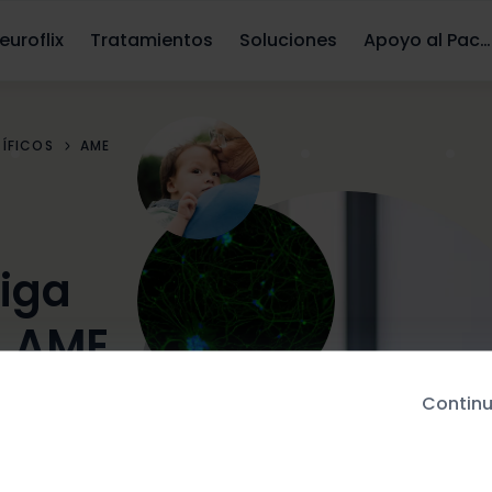
euroflix
Tratamientos
Soluciones
Apoyo al Paciente
TÍFICOS
AME
tiga
n AME
Continu