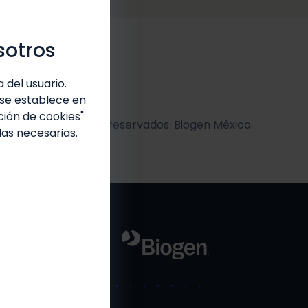
sotros
 del usuario.
 se establece en
ción de cookies"
l o parcial. Derechos reservados. Biogen México.
las necesarias.