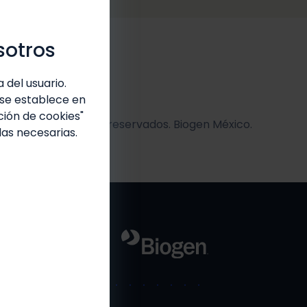
sotros
 del usuario.
 se establece en
ción de cookies"
l o parcial. Derechos reservados. Biogen México.
las necesarias.