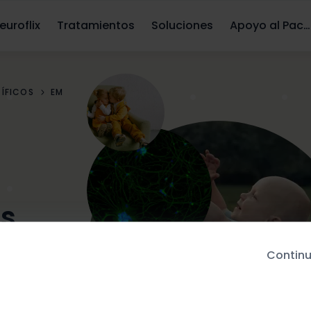
euroflix
Tratamientos
Soluciones
Apoyo al Paciente
TÍFICOS
EM
es
Continu
M