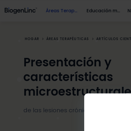
Áreas Terapéuticas
Educación médica
N
HOGAR
ÁREAS TERAPÉUTICAS
ARTÍCULOS CIEN
Presentación y
características
microestructural
de las lesiones crónico activas en E