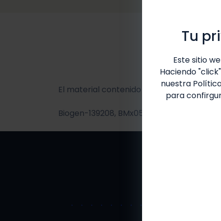
Tu pr
Este sitio w
Haciendo "click
nuestra
Polític
El material contenido es sólo para uso de 
para confirgur
Biogen-139208, BMx05.02